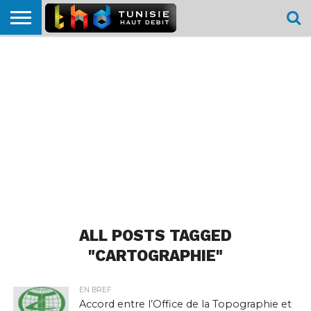
HOME
L’ACTUTHD
EN
PODCASTS
TEST
COMPARATIF
CARTE DE
CONTACT
BREF
DÉBIT
DÉBIT
COUVERTURE
MOBILE
MOBILE
ALL POSTS TAGGED
"CARTOGRAPHIE"
EN BREF
Accord entre l’Office de la Topographie et