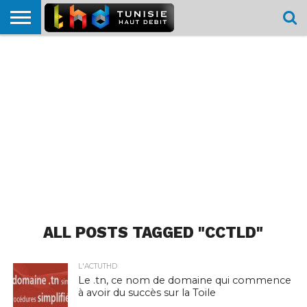
HOME
L’ACTUTHD
EN
PODCASTS
TEST
COMPARATIF
CARTE DE
CONTACT
BREF
DÉBIT
DÉBIT
COUVERTURE
MOBILE
MOBILE
ALL POSTS TAGGED "CCTLD"
L'ACTUTHD
Le .tn, ce nom de domaine qui commence
à avoir du succès sur la Toile