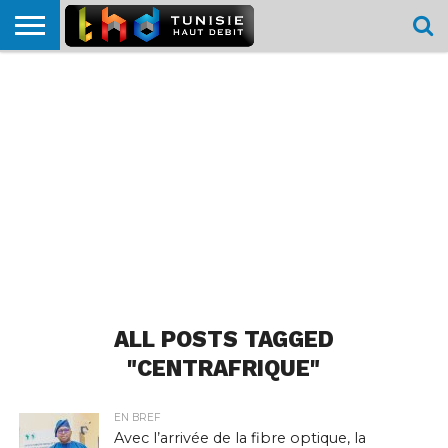
HOME
L’ACTUTHD
EN
PODCASTS
TEST
COMPARATIF
CARTE DE
CONTACT
BREF
DÉBIT
DÉBIT
COUVERTURE
MOBILE
MOBILE
ALL POSTS TAGGED
"CENTRAFRIQUE"
EN BREF
Avec l’arrivée de la fibre optique, la