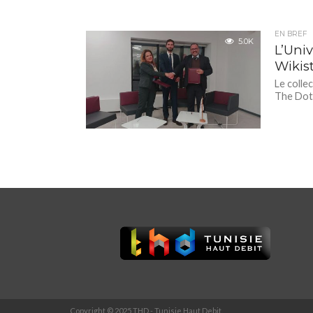
EN BREF
5.0K
L’Univ
Wikis
Le collec
The Dot,
Copyright © 2025 THD - Tunisie Haut Debit.