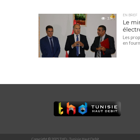
EN BREF
3.1K
Le mi
électr
Les propr
en fourn
Copyright © 2025 THD - Tunisie Haut Debit.