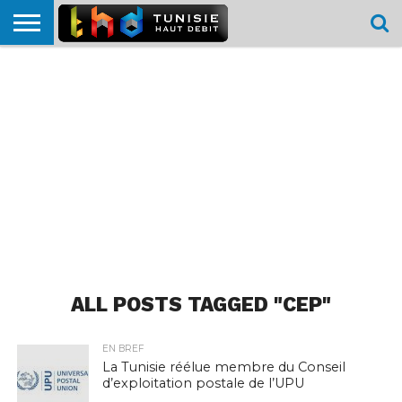
HOME
L’ACTUTHD
EN
PODCASTS
TEST
COMPARATIF
CARTE DE
CONTACT
BREF
DÉBIT
DÉBIT
COUVERTURE
MOBILE
MOBILE
ALL POSTS TAGGED "CEP"
EN BREF
La Tunisie réélue membre du Conseil
d’exploitation postale de l’UPU