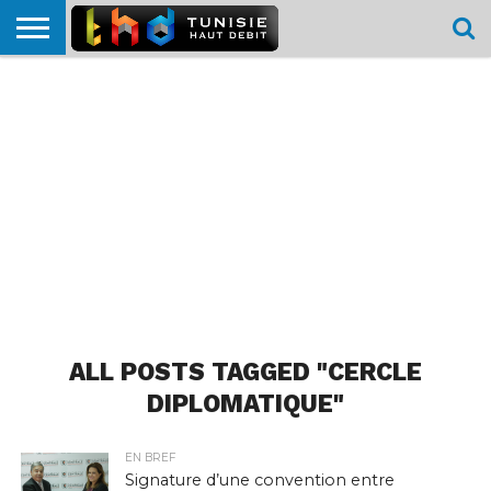
HOME
L’ACTUTHD
EN
PODCASTS
TEST
COMPARATIF
CARTE DE
CONTACT
BREF
DÉBIT
DÉBIT
COUVERTURE
MOBILE
MOBILE
ALL POSTS TAGGED "CERCLE
DIPLOMATIQUE"
EN BREF
Signature d’une convention entre