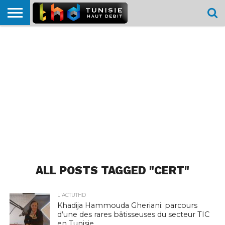
HOME
L’ACTUTHD
EN
PODCASTS
TEST
COMPARATIF
CARTE DE
CONTACT
BREF
DÉBIT
DÉBIT
COUVERTURE
MOBILE
MOBILE
ALL POSTS TAGGED "CERT"
L'ACTUTHD
Khadija Hammouda Gheriani: parcours
d’une des rares bâtisseuses du secteur TIC
en Tunisie