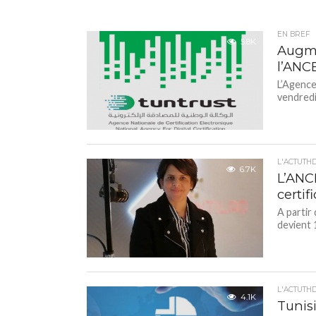
EN BREF
5.8K
Augmen
l’ANC
L’Agence
vendredi 
L'ACTUTH
6.7K
L’ANCE
certif
A partir
devient 
L'ACTUTH
4.1K
Tunisi