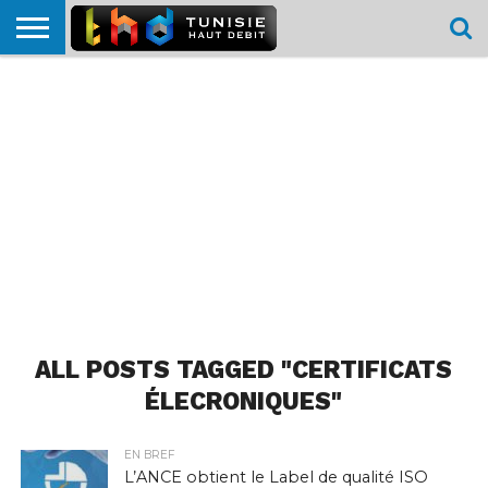
HOME
L’ACTUTHD
EN
PODCASTS
TEST
COMPARATIF
CARTE DE
CONTACT
BREF
DÉBIT
DÉBIT
COUVERTURE
MOBILE
MOBILE
ALL POSTS TAGGED "CERTIFICATS
ÉLECRONIQUES"
EN BREF
L’ANCE obtient le Label de qualité ISO