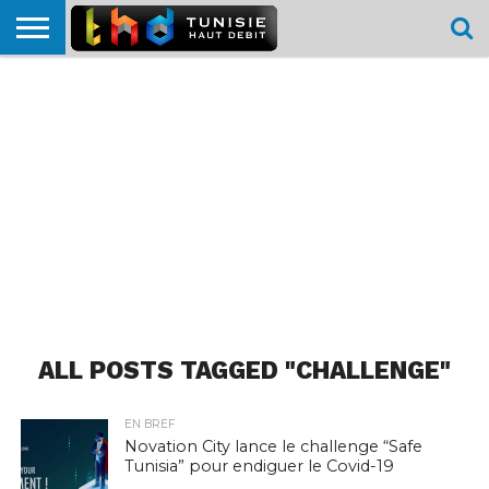
HOME
L’ACTUTHD
EN
PODCASTS
TEST
COMPARATIF
CARTE DE
CONTACT
BREF
DÉBIT
DÉBIT
COUVERTURE
MOBILE
MOBILE
ALL POSTS TAGGED "CHALLENGE"
EN BREF
Novation City lance le challenge “Safe
Tunisia” pour endiguer le Covid-19