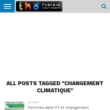
HOME
L’ACTUTHD
EN
PODCASTS
TEST
COMPARATIF
CARTE DE
CONTACT
BREF
DÉBIT
DÉBIT
COUVERTURE
MOBILE
MOBILE
ALL POSTS TAGGED "CHANGEMENT
CLIMATIQUE"
EN BREF
Femmes dans l’IT et changement