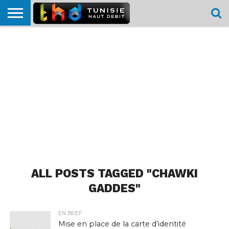
HOME
L’ACTUTHD
EN
PODCASTS
TEST
COMPARATIF
CARTE DE
CONTACT
BREF
DÉBIT
DÉBIT
COUVERTURE
MOBILE
MOBILE
ALL POSTS TAGGED "CHAWKI
GADDES"
EN BREF
Mise en place de la carte d’identité