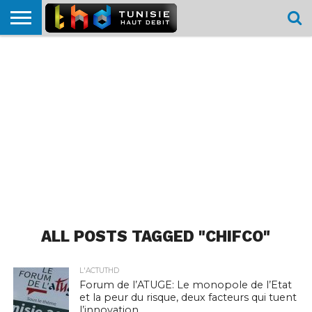
HOME
L’ACTUTHD
EN
PODCASTS
TEST
COMPARATIF
CARTE DE
CONTACT
BREF
DÉBIT
DÉBIT
COUVERTURE
MOBILE
MOBILE
ALL POSTS TAGGED "CHIFCO"
L'ACTUTHD
Forum de l’ATUGE: Le monopole de l’Etat
et la peur du risque, deux facteurs qui tuent
l’innovation