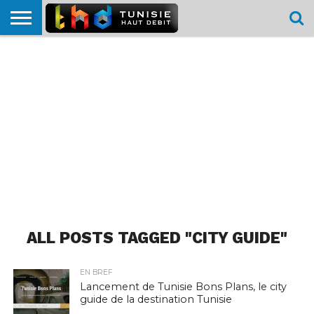
HOME
L’ACTUTHD
EN
PODCASTS
TEST
COMPARATIF
CARTE DE
CONTACT
BREF
DÉBIT
DÉBIT
COUVERTURE
MOBILE
MOBILE
ALL POSTS TAGGED "CITY GUIDE"
EN BREF
Lancement de Tunisie Bons Plans, le city
guide de la destination Tunisie