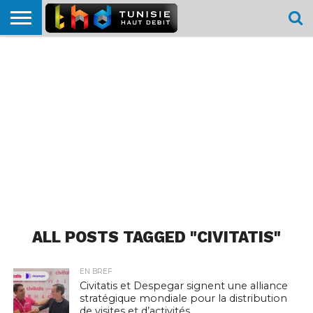
HOME
L’ACTUTHD
EN
PODCASTS
TEST
COMPARATIF
CARTE DE
CONTACT
BREF
DÉBIT
DÉBIT
COUVERTURE
MOBILE
MOBILE
ALL POSTS TAGGED "CIVITATIS"
EN BREF
Civitatis et Despegar signent une alliance
stratégique mondiale pour la distribution
de visites et d’activités