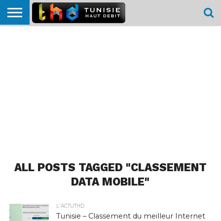
HOME
L’ACTUTHD
EN
PODCASTS
TEST
COMPARATIF
CARTE DE
CONTACT
BREF
DÉBIT
DÉBIT
COUVERTURE
MOBILE
MOBILE
ALL POSTS TAGGED "CLASSEMENT
DATA MOBILE"
L'ACTUTHD
Tunisie – Classement du meilleur Internet