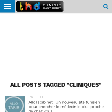
HOME
L’ACTUTHD
EN
PODCASTS
TEST
COMPARATIF
CARTE DE
CONTACT
BREF
DÉBIT
DÉBIT
COUVERTURE
MOBILE
MOBILE
ALL POSTS TAGGED "CLINIQUES"
L'ACTUTHD
AlloTabib.net : Un nouveau site tunisien
pour chercher le médecin le plus proche
de chez vous