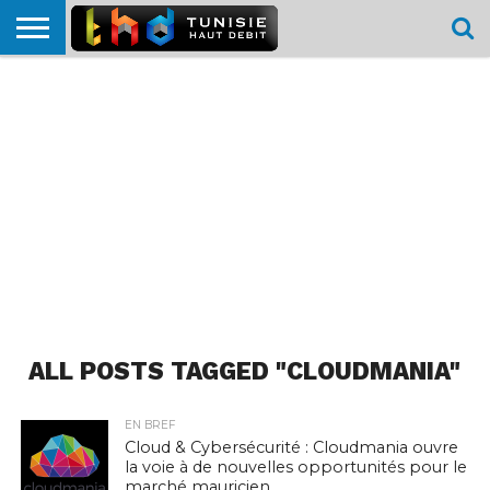
HOME
L’ACTUTHD
EN
PODCASTS
TEST
COMPARATIF
CARTE DE
CONTACT
BREF
DÉBIT
DÉBIT
COUVERTURE
MOBILE
MOBILE
ALL POSTS TAGGED "CLOUDMANIA"
EN BREF
Cloud & Cybersécurité : Cloudmania ouvre
la voie à de nouvelles opportunités pour le
marché mauricien