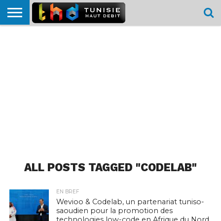
HOME
L’ACTUTHD
EN
PODCASTS
TEST
COMPARATIF
CARTE DE
CONTACT
BREF
DÉBIT
DÉBIT
COUVERTURE
MOBILE
MOBILE
ALL POSTS TAGGED "CODELAB"
EN BREF
Wevioo & Codelab, un partenariat tuniso-
saoudien pour la promotion des
technologies low-code en Afrique du Nord