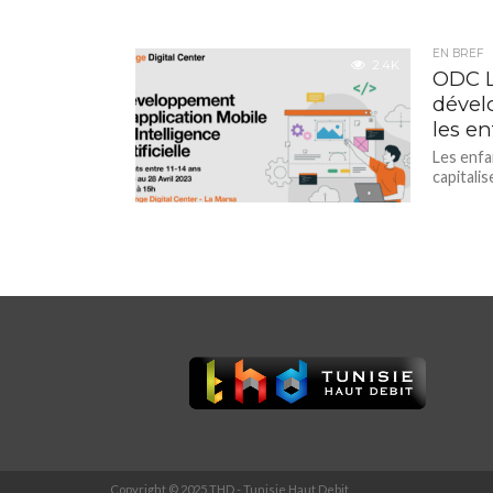
EN BREF
2.4K
ODC L
dévelo
les en
Les enfa
capitalis
Copyright © 2025 THD - Tunisie Haut Debit.