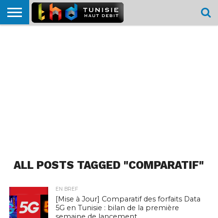
HOME
L’ACTUTHD
EN
PODCASTS
TEST
COMPARATIF
CARTE DE
CONTACT
BREF
DÉBIT
DÉBIT
COUVERTURE
MOBILE
MOBILE
ALL POSTS TAGGED "COMPARATIF"
EN BREF
[Mise à Jour] Comparatif des forfaits Data
5G en Tunisie : bilan de la première
semaine de lancement