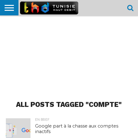
HOME
L’ACTUTHD
EN
PODCASTS
TEST
COMPARATIF
CARTE DE
CONTACT
BREF
DÉBIT
DÉBIT
COUVERTURE
MOBILE
MOBILE
ALL POSTS TAGGED "COMPTE"
EN BREF
Google part à la chasse aux comptes
inactifs