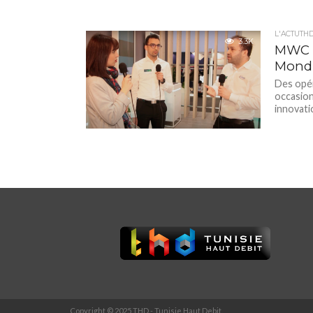
L'ACTUTH
3.3K
MWC 2
Mondi
Des opér
occasion
innovatio
Copyright © 2025 THD - Tunisie Haut Debit.