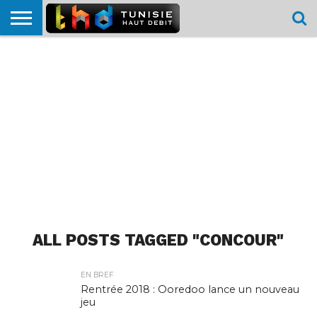
HOME
L’ACTUTHD
EN
PODCASTS
TEST
COMPARATIF
CARTE DE
CONTACT
BREF
DÉBIT
DÉBIT
COUVERTURE
MOBILE
MOBILE
ALL POSTS TAGGED "CONCOUR"
EN BREF
Rentrée 2018 : Ooredoo lance un nouveau
jeu