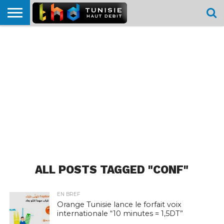
HOME
L’ACTUTHD
EN
PODCASTS
TEST
COMPARATIF
CARTE DE
CONTACT
BREF
DÉBIT
DÉBIT
COUVERTURE
MOBILE
MOBILE
ALL POSTS TAGGED "CONF"
EN BREF
Orange Tunisie lance le forfait voix
internationale “10 minutes = 1,5DT”