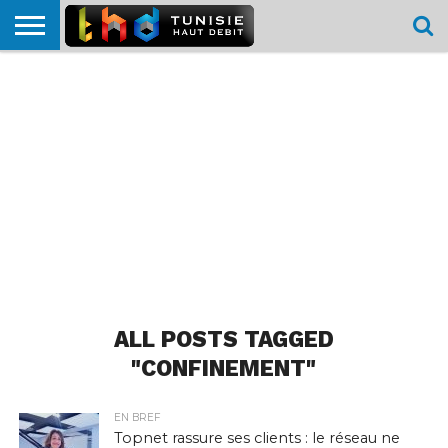
HOME
L’ACTUTHD
EN
PODCASTS
TEST
COMPARATIF
CARTE DE
CONTACT
BREF
DÉBIT
DÉBIT
COUVERTURE
MOBILE
MOBILE
ALL POSTS TAGGED
"CONFINEMENT"
EN BREF
Topnet rassure ses clients : le réseau ne