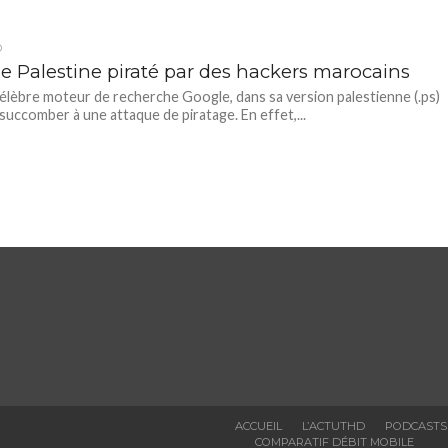
D
e Palestine piraté par des hackers marocains
célèbre moteur de recherche Google, dans sa version palestienne (.ps)
 succomber à une attaque de piratage. En effet,...
ACCUEIL
L’ACTUTHD
PODCASTS
COMPARATIF DÉBIT MOBILE