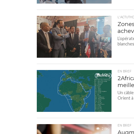
L'ACTUTH
3.5K
Zones 
achev
L’opérat
blanches.
EN BREF
5.0K
2Afri
meille
Un câble
Orient à
EN BREF
2.8K
Augme