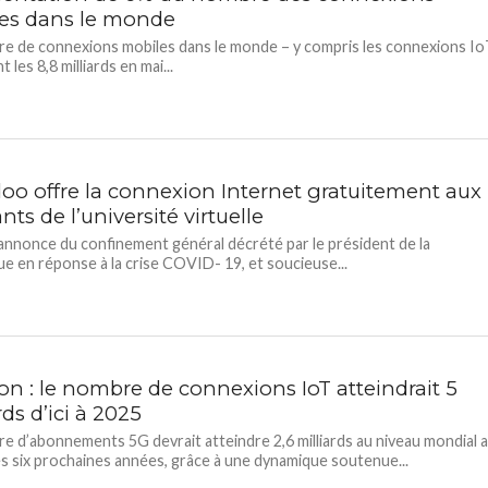
es dans le monde
e de connexions mobiles dans le monde – y compris les connexions I
t les 8,8 milliards en mai...
oo offre la connexion Internet gratuitement aux
nts de l’université virtuelle
l’annonce du confinement général décrété par le président de la
ue en réponse à la crise COVID- 19, et soucieuse...
on : le nombre de connexions IoT atteindrait 5
rds d’ici à 2025
e d’abonnements 5G devrait atteindre 2,6 milliards au niveau mondial 
s six prochaines années, grâce à une dynamique soutenue...