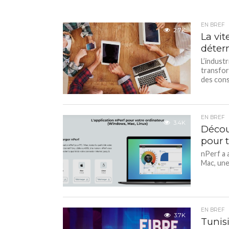
EN BREF
2.7K
La vit
déterm
L’indust
transfor
des cons
EN BREF
3.4K
Décou
pour 
nPerf a 
Mac, une
EN BREF
3.7K
Tunis