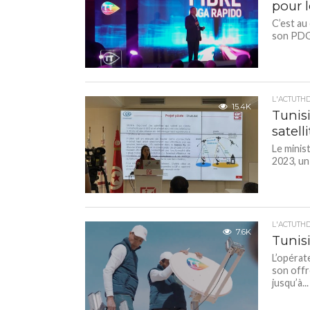
pour l
C’est au
son PDG 
L'ACTUTH
15.4K
Tunisi
satell
Le minis
2023, un 
L'ACTUTH
7.6K
Tunis
L’opérat
son offr
jusqu’à...