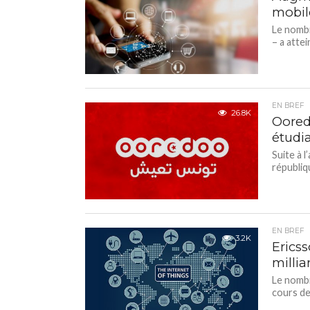
mobil
Le nombr
– a attein
EN BREF
26.8K
Oored
étudia
Suite à 
républiq
EN BREF
3.2K
Ericss
millia
Le nombr
cours de