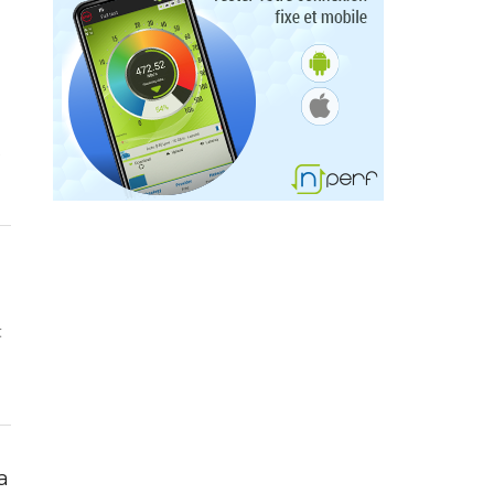
s
t
a