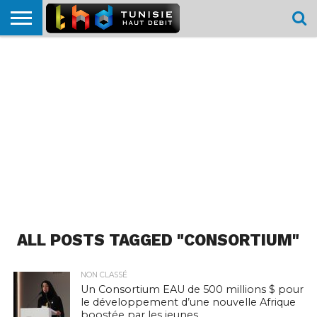
HOME
L’ACTUTHD
EN
PODCASTS
TEST
COMPARATIF
CARTE DE
CONTACT
BREF
DÉBIT
DÉBIT
COUVERTURE
MOBILE
MOBILE
ALL POSTS TAGGED "CONSORTIUM"
NON CLASSÉ
Un Consortium EAU de 500 millions $ pour
le développement d’une nouvelle Afrique
boostée par les jeunes