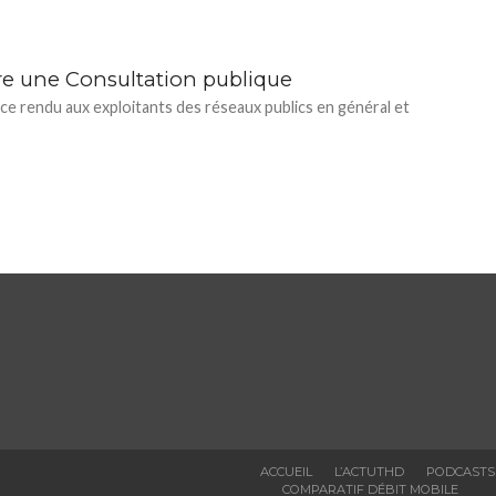
re une Consultation publique
vice rendu aux exploitants des réseaux publics en général et
ACCUEIL
L’ACTUTHD
PODCASTS
COMPARATIF DÉBIT MOBILE