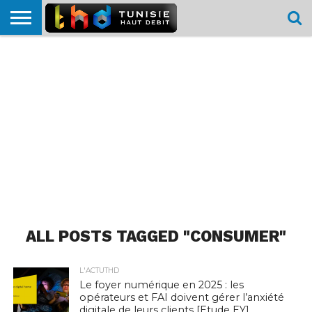
HOME
L’ACTUTHD
EN
PODCASTS
TEST
COMPARATIF
CARTE DE
CONTACT
BREF
DÉBIT
DÉBIT
COUVERTURE
MOBILE
MOBILE
ALL POSTS TAGGED "CONSUMER"
L'ACTUTHD
Le foyer numérique en 2025 : les
opérateurs et FAI doivent gérer l’anxiété
digitale de leurs clients [Etude EY]