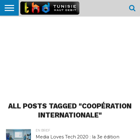
HOME
L’ACTUTHD
EN
PODCASTS
TEST
COMPARATIF
CARTE DE
CONTACT
BREF
DÉBIT
DÉBIT
COUVERTURE
MOBILE
MOBILE
ALL POSTS TAGGED "COOPÉRATION
INTERNATIONALE"
EN BREF
Media Loves Tech 2020 : la 3e édition