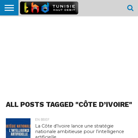
HOME
L’ACTUTHD
EN
PODCASTS
TEST
COMPARATIF
CARTE DE
CONTACT
BREF
DÉBIT
DÉBIT
COUVERTURE
MOBILE
MOBILE
ALL POSTS TAGGED "CÔTE D’IVOIRE"
EN BREF
La Côte d’Ivoire lance une stratégie
nationale ambitieuse pour l’intelligence
artificielle