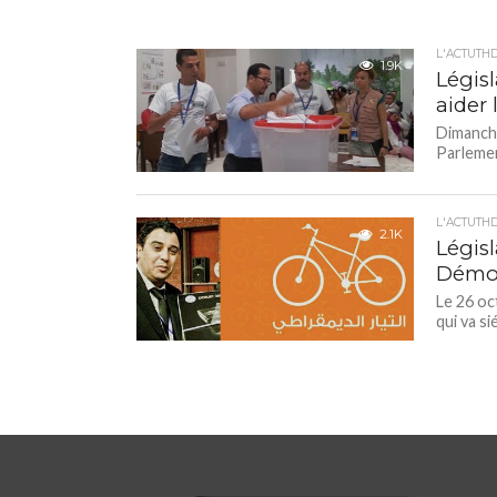
L'ACTUTH
1.9K
Législ
aider 
Dimanche
Parlement
L'ACTUTH
2.1K
Législ
Démoc
Le 26 oc
qui va s