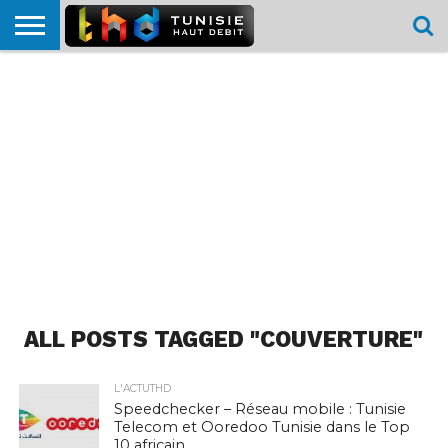
HOME
L’ACTUTHD
EN
PODCASTS
TEST
COMPARATIF
CARTE DE
CONTACT
BREF
DÉBIT
DÉBIT
COUVERTURE
MOBILE
MOBILE
ALL POSTS TAGGED "COUVERTURE"
L'ACTUTHD
Speedchecker – Réseau mobile : Tunisie
Telecom et Ooredoo Tunisie dans le Top
10 africain