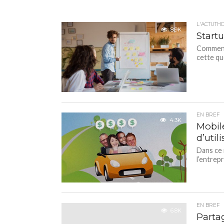
L'ACTUTH
8.9K
Start
Comment 
cette qu
EN BREF
4.3K
Mobile
d’util
Dans ce 
l’entrepr
EN BREF
6.8K
Partag