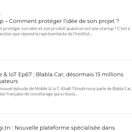
D
up – Comment protéger l’idée de son projet ?
protéger son idée et son produit quand on est une startup ? C’est à
estion que répond la représentante de l’Institut...
 & IoT Ep67 : Blabla Car, désormais 15 millions
isateurs
nouvel épisode de Mobile & IoT, Khalil Titouhi nous parle de Blabla Car,
ise française de covoiturage qui a réussi...
i.tn : Nouvelle plateforme spécialisée dans