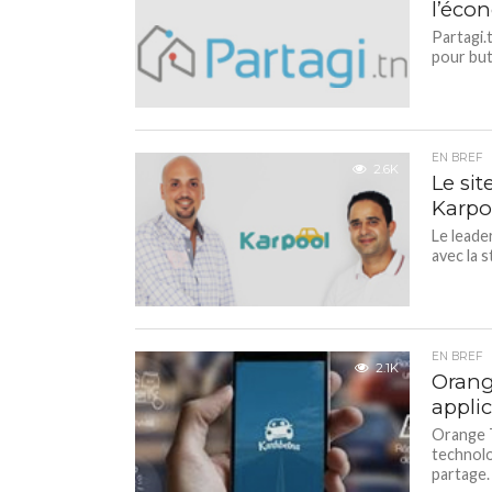
l’éco
Partagi.
pour but
EN BREF
2.6K
Le sit
Karpo
Le leade
avec la 
EN BREF
2.1K
Orang
appli
Orange T
technolo
partage.