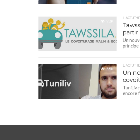
L'ACTUTH
7.3K
Tawssi
partir
Un nouve
principe 
L'ACTUTH
3.5K
Un no
covoi
TuniLiv.c
encore f