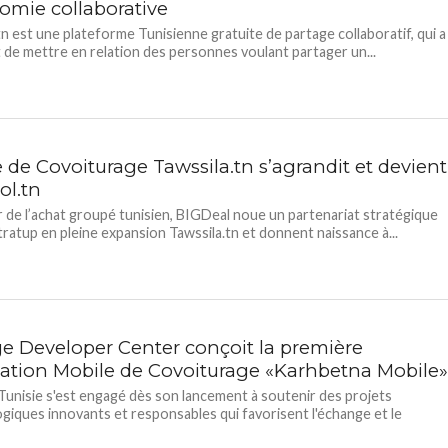
nomie collaborative
tn est une plateforme Tunisienne gratuite de partage collaboratif, qui a
 de mettre en relation des personnes voulant partager un...
e de Covoiturage Tawssila.tn s’agrandit et devient
ol.tn
r de l’achat groupé tunisien, BIGDeal noue un partenariat stratégique
stratup en pleine expansion Tawssila.tn et donnent naissance à...
e Developer Center conçoit la première
cation Mobile de Covoiturage «Karhbetna Mobile
unisie s'est engagé dès son lancement à soutenir des projets
giques innovants et responsables qui favorisent l'échange et le