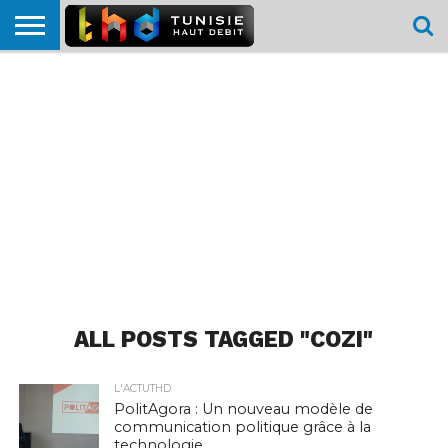
HOME
L’ACTUTHD
EN
PODCASTS
TEST
COMPARATIF
CARTE DE
CONTACT
BREF
DÉBIT
DÉBIT
COUVERTURE
MOBILE
MOBILE
ALL POSTS TAGGED "COZI"
L'ACTUTHD
PolitAgora : Un nouveau modèle de
communication politique grâce à la
technologie