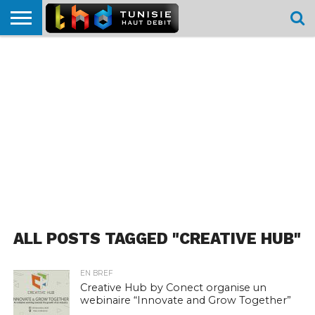
HOME
L’ACTUTHD
EN
PODCASTS
TEST
COMPARATIF
CARTE DE
CONTACT
BREF
DÉBIT
DÉBIT
COUVERTURE
MOBILE
MOBILE
ALL POSTS TAGGED "CREATIVE HUB"
EN BREF
Creative Hub by Conect organise un
webinaire “Innovate and Grow Together”