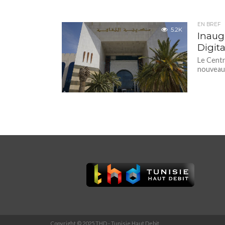
EN BREF
5.2K
Inaug
Digit
Le Centr
nouveaux
Copyright © 2025 THD - Tunisie Haut Debit.