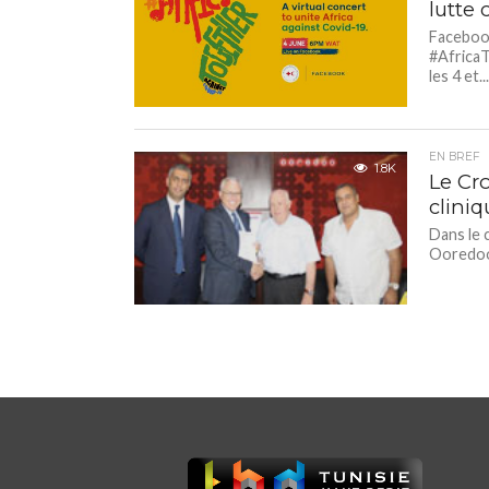
lutte
Facebook
#AfricaT
les 4 et..
EN BREF
1.8K
Le Cr
clini
Dans le 
Ooredoo 