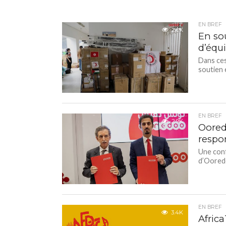
EN BREF
2.0K
En so
d’équ
Dans ces
soutien 
EN BREF
2.9K
Oored
respo
Une conf
d’Ooredo
EN BREF
3.4K
Africa