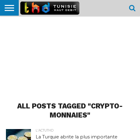
HOME
L’ACTUTHD
EN
PODCASTS
TEST
COMPARATIF
CARTE DE
CONTACT
BREF
DÉBIT
DÉBIT
COUVERTURE
MOBILE
MOBILE
ALL POSTS TAGGED "CRYPTO-
MONNAIES"
L'ACTUTHD
La Turquie abrite la plus importante