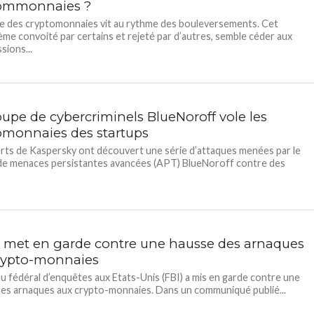
ommonnaies ?
 des cryptomonnaies vit au rythme des bouleversements. Cet
me convoité par certains et rejeté par d’autres, semble céder aux
sions...
oupe de cybercriminels BlueNoroff vole les
omonnaies des startups
rts de Kaspersky ont découvert une série d’attaques menées par le
de menaces persistantes avancées (APT) BlueNoroff contre des
.
I met en garde contre une hausse des arnaques
rypto-monnaies
u fédéral d’enquêtes aux Etats-Unis (FBI) a mis en garde contre une
es arnaques aux crypto-monnaies. Dans un communiqué publié...