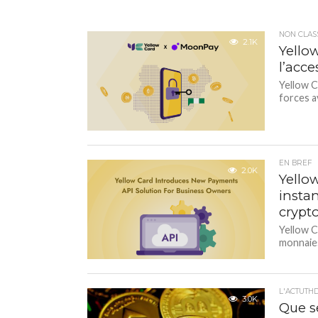
NON CLAS
2.1K
Yello
l’acce
Yellow C
forces a
EN BREF
2.0K
Yello
instan
crypt
Yellow C
monnaies
L'ACTUTH
3.0K
Que s