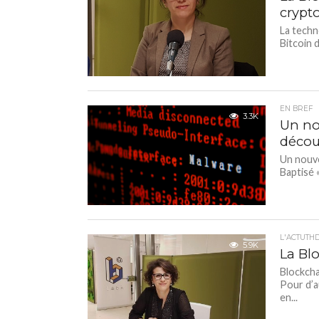
crypt
La techn
Bitcoin 
EN BREF
3.3K
Un no
décou
Un nouve
Baptisé 
L'ACTUTH
5.9K
La Blo
Blockcha
Pour d’a
en...