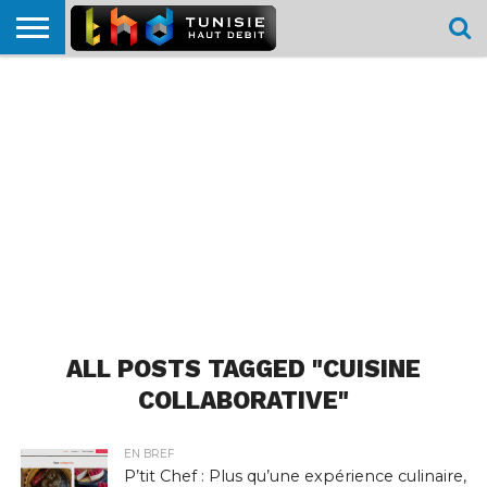
HOME
L’ACTUTHD
EN
PODCASTS
TEST
COMPARATIF
CARTE DE
CONTACT
BREF
DÉBIT
DÉBIT
COUVERTURE
MOBILE
MOBILE
ALL POSTS TAGGED "CUISINE
COLLABORATIVE"
EN BREF
P’tit Chef : Plus qu’une expérience culinaire,