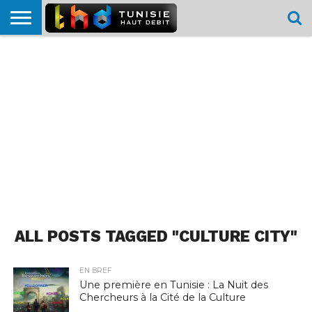
HOME
L’ACTUTHD
EN
PODCASTS
TEST
COMPARATIF
CARTE DE
CONTACT
BREF
DÉBIT
DÉBIT
COUVERTURE
MOBILE
MOBILE
ALL POSTS TAGGED "CULTURE CITY"
EN BREF
Une première en Tunisie : La Nuit des
Chercheurs à la Cité de la Culture