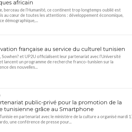
iques africain
e, berceau de l’Humanité, ce continent trop longtemps oublié est
s au cœur de toutes les attentions : développement économique,
ce démographique,...
vation française au service du culturel tunisien
 Sowhen? et UP2U officialisent leur partenariat avec l’Université
t lancent un programme de recherche franco-tunisien sur la
nce des nouvelles...
D
rtenariat public-privé pour la promotion de la
re tunisienne grâce au Smartphone
unisie en partenariat avec le ministère de la culture a organisé mardi 1
Bardo, une conférence de presse pour...