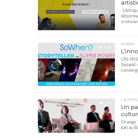
artist
L’Afriqu
désormai
croissan
EN BREF
4.3K
L’inno
ON-IRIS,
SesamE e
converge
L'ACTUTH
2.0K
Un pa
cultu
Orange T
juin au 