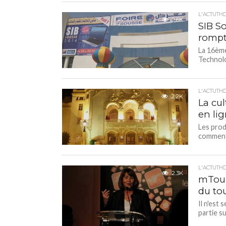
L'ACTUTH
2.6K
SIB So
rompt
La 16ème
Technolo
L'ACTUTH
2.2K
La cul
en li
Les prod
comment l
L'ACTUTH
2.3K
mTour
du to
Il n'est
partie s