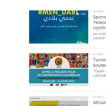
EN BREF
3.6K
Spons
Telec
confi
Les acti
suivent 
EN BREF
3.1K
Tunis
souten
Tfanen-T
culturel
EN BREF
3.1K
Afrost