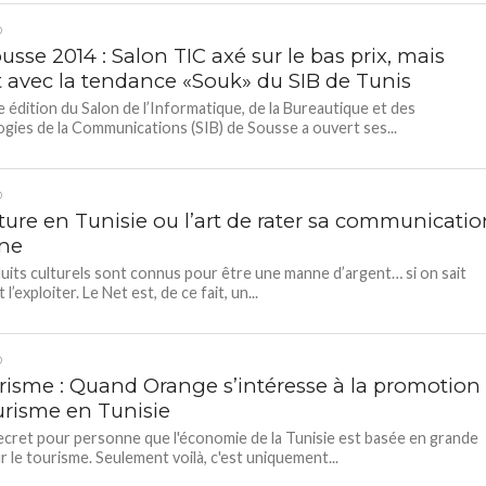
D
usse 2014 : Salon TIC axé sur le bas prix, mais
 avec la tendance «Souk» du SIB de Tunis
 édition du Salon de l’Informatique, de la Bureautique et des
gies de la Communications (SIB) de Sousse a ouvert ses...
D
ture en Tunisie ou l’art de rater sa communicatio
gne
uits culturels sont connus pour être une manne d’argent… si on sait
’exploiter. Le Net est, de ce fait, un...
D
isme : Quand Orange s’intéresse à la promotion
urisme en Tunisie
 secret pour personne que l'économie de la Tunisie est basée en grande
ur le tourisme. Seulement voilà, c'est uniquement...