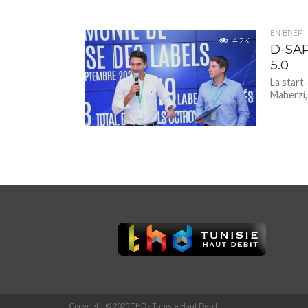
EN BREF
4.2K
D-SAP
5.0
La start
Maherzi,
Copyright © 2025 THD - Tunisie Haut Debit.