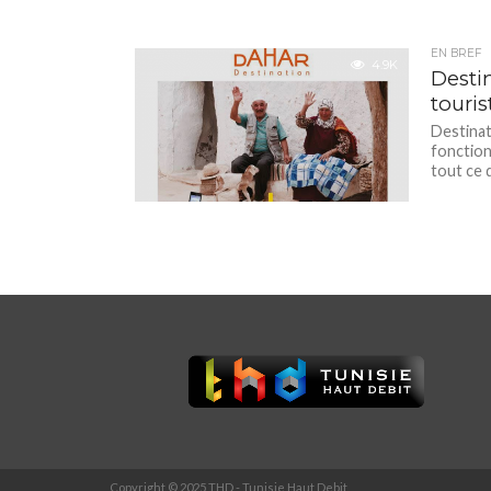
EN BREF
4.9K
Desti
touris
Destinat
fonctionn
tout ce d
Copyright © 2025 THD - Tunisie Haut Debit.