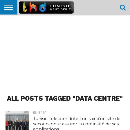
HOME
L’ACTUTHD
EN
PODCASTS
TEST
COMPARATIF
CARTE DE
CONTACT
BREF
DÉBIT
DÉBIT
COUVERTURE
MOBILE
MOBILE
ALL POSTS TAGGED "DATA CENTRE"
EN BREF
Tunisie Telecom dote Tunisair d’un site de
secours pour assurer la continuité de ses
applications