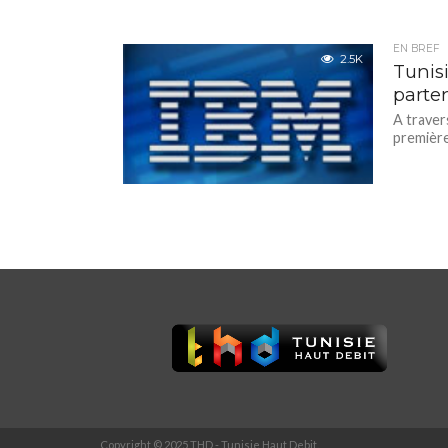
EN BREF
2.5K
Tunis
parte
A traver
première
Copyright © 2025 THD - Tunisie Haut Debit.